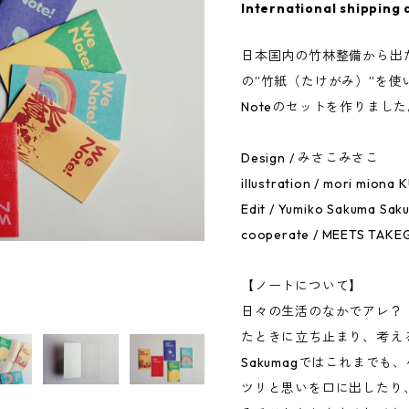
International shipping 
日本国内の竹林整備から出た
の”竹紙（たけがみ）”を使
Noteのセットを作りました
Design / みさこみさこ
illustration / mori mi
Edit / Yumiko Sakuma Saku
cooperate / MEETS TAK
【ノートについて】
日々の生活のなかでアレ？
たときに立ち止まり、考え
Sakumagではこれまで
ツリと思いを口に出したり