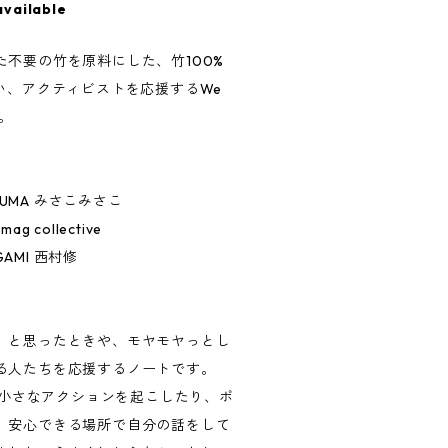
available
不要の竹を原料にした、竹100%
い、アクティビストを応援するWe
。
ona KUMA みさこみさこ
mag collective
EGAMI 西村修
 と思ったときや、モヤモヤっとし
る人たちを応援するノートです。
も、小さなアクションを起こしたり、ポ
、安心できる場所で自分の話をして