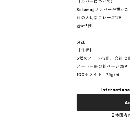
【カバーについて】
Sakumagメンバーが描
めの大切なフレーズ1種
合計5種
SIZE
【仕様】
5種のノート×2冊、合計1
ノート一冊の総ページ28P サ
100ホワイト 75g/㎡
Internationa
Ad
日本国内