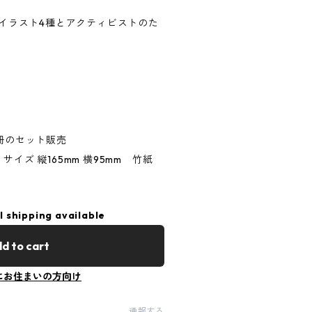
いたイラスト4種とアクティビストのた
0冊のセット販売
イズ 縦165mm 横95mm 竹紙
l shipping available
d to cart
にお住まいの方向け
通報する