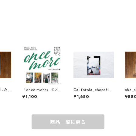
はしの
「once more」ポスト
California_chopstick
oha_
ト
カード Aセット
s in America
シール
¥1,100
¥1,650
¥88
商品一覧に戻る