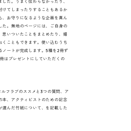
ました。うまく伝わらなかったり、
付けてしまったりすることもあるか
も、お守りになるような企画を真ん
した。無地のページには、ご自身の
、思いついたことをまとめたり、嬉
おくこともできます。使い込むうち
るノートが完成します。5種を2冊ず
1冊はプレゼントにしていただくの
、セルフラブのススメと3つの質問、ア
の本、アクティビストのための記念
が選んだ竹紙について、を記載した