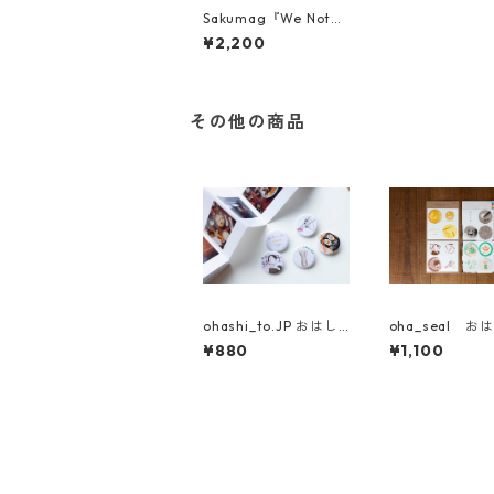
Sakumag『We Not
e』10冊セット
¥2,200
その他の商品
ohashi_to.JP おはし
oha_seal お
のバッジ付きzine
シール4枚セッ
¥880
¥1,100