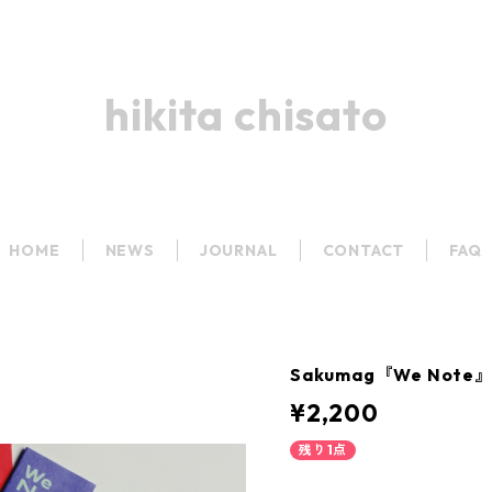
hikita chisato
HOME
NEWS
JOURNAL
CONTACT
FAQ
Sakumag『We Not
¥2,200
残り1点