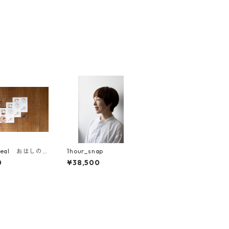
seal おはしの
1hour_snap
3枚セット
0
¥38,500