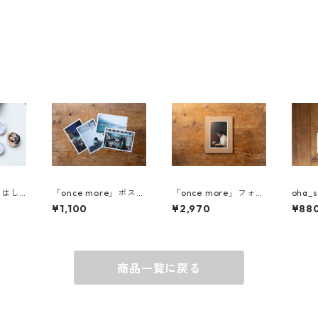
 おはし
「once more」ポスト
「once more」フォト
oha_
e
カード Cセット
フレーム付きポストカ
シール
¥1,100
¥2,970
¥88
ード Bセット
商品一覧に戻る