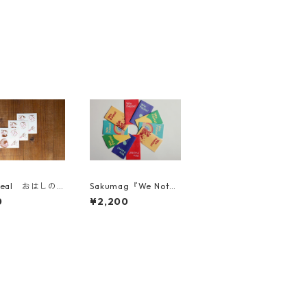
seal おはしの
Sakumag『We Not
3枚セット
e』10冊セット
0
¥2,200