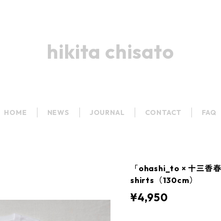
hikita chisato
HOME
NEWS
JOURNAL
CONTACT
FAQ
「ohashi_to × 十三
shirts（130cm）
¥4,950