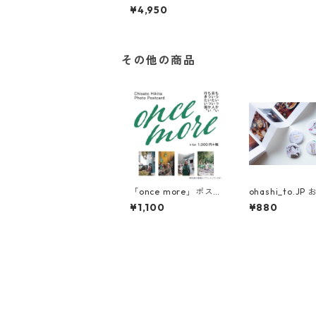
春巻」キッズT-shirts
¥4,950
（130cm）
その他の商品
「once more」ポスト
ohashi_to.JP
カード Aセット
のバッジ付きzin
¥1,100
¥880