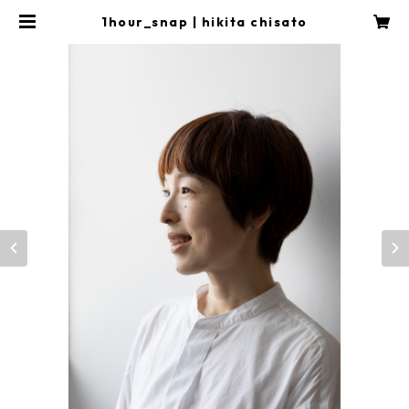
1hour_snap | hikita chisato