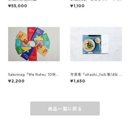
枚セット
¥55,000
¥1,100
Sakumag『We Note』10冊セ
写真集『ohashi_toお箸/đôi đ
ット
ũa/筷子』
¥2,200
¥1,650
商品一覧に戻る