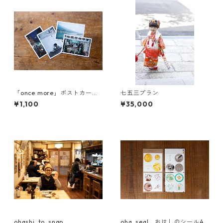
「once more」ポストカー
七五三プラン
ド Cセット
¥1,100
¥35,000
ohashi_to_snap
oha_seal おはしのシール4